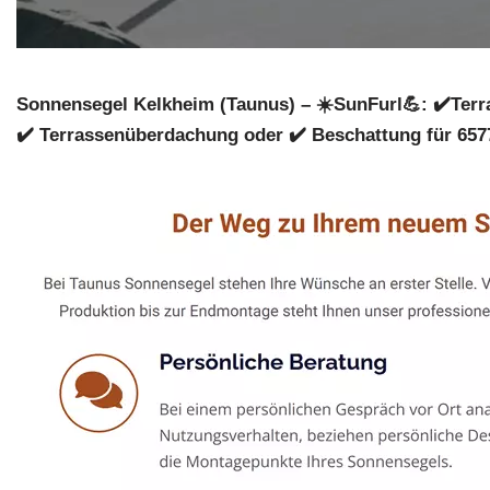
Sonnensegel Kelkheim (Taunus) – ☀️SunFurl💪: ✔️Terr
✔️ Terrassenüberdachung oder ✔️ Beschattung für 6577