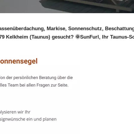
assenüberdachung, Markise, Sonnenschutz, Beschattung.
9 Kelkheim (Taunus) gesucht? 🌞SunFurl, Ihr Taunus-So