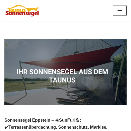
Zum
Inhalt
springen
Sonnensegel Eppstein – ☀️SunFurl💪:
✔️Terrassenüberdachung, Sonnenschutz, Markise,