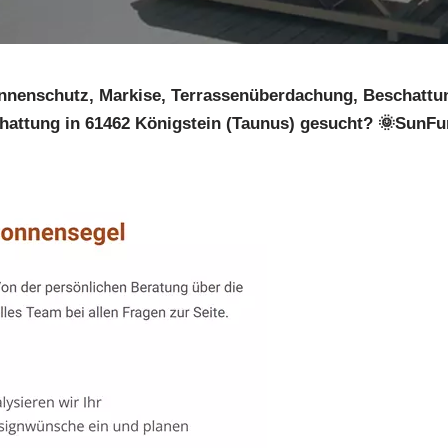
nnenschutz, Markise, Terrassenüberdachung, Beschattung
attung in 61462 Königstein (Taunus) gesucht? 🌞SunFurl