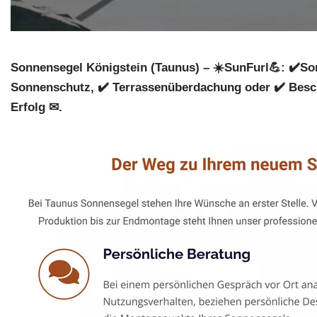
Sonnensegel Königstein (Taunus) – ☀️SunFurl💪: ✔️So
Sonnenschutz, ✔️ Terrassenüberdachung oder ✔️ Besch
Erfolg ✉.