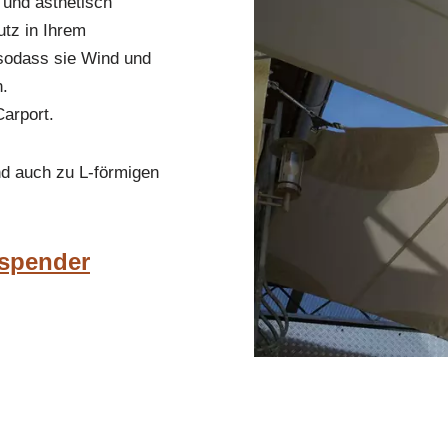
e und ästhetisch
tz in Ihrem
 sodass sie Wind und
n.
Carport.
nd auch zu L-förmigen
nspender