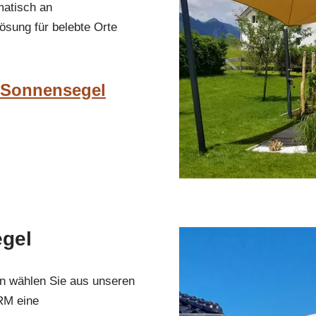
matisch an
ösung für belebte Orte
e Sonnensegel
egel
en wählen Sie aus unseren
RM eine