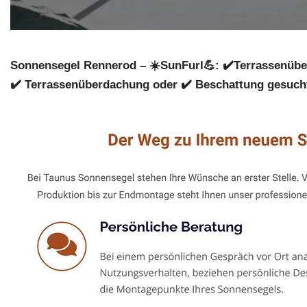
Sonnensegel Rennerod – ☀️SunFurl💪: ✔️Terrassenübe
✔️ Terrassenüberdachung oder ✔️ Beschattung gesucht