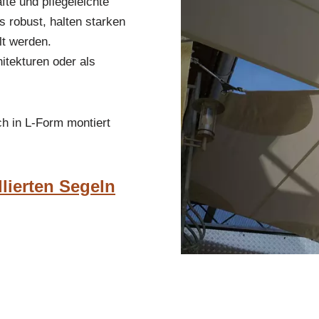
fte und pflegeleichte
s robust, halten starken
lt werden.
itekturen oder als
h in L-Form montiert
llierten Segeln