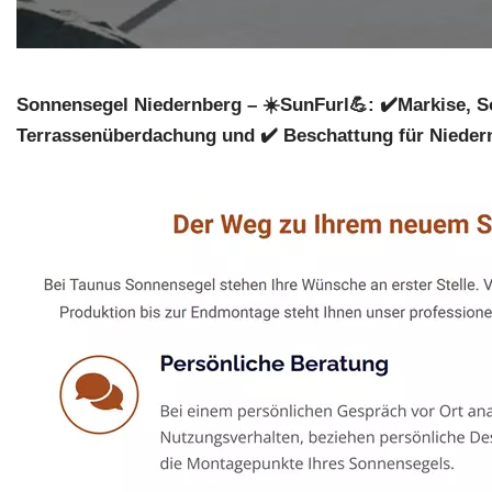
Sonnensegel Niedernberg – ☀️SunFurl💪: ✔️Markise, S
Terrassenüberdachung und ✔️ Beschattung für Niedern