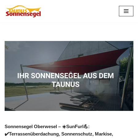
Zum
Inhalt
springen
Sonnensegel Oberwesel – ☀️SunFurl💪:
✔️Terrassenüberdachung, Sonnenschutz, Markise,