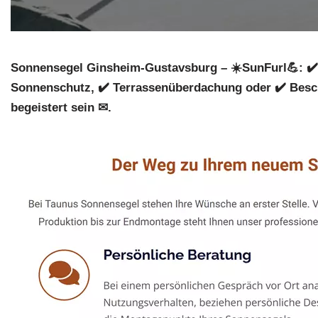
Sonnensegel Ginsheim-Gustavsburg – ☀️SunFurl💪: ✔️
Sonnenschutz, ✔️ Terrassenüberdachung oder ✔️ Besc
begeistert sein ✉.