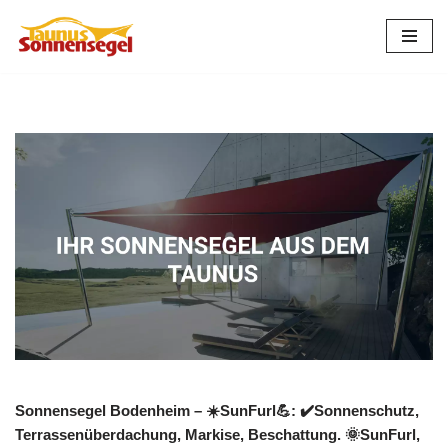
Zum
Inhalt
springen
Sonnensegel Bodenheim – ☀️SunFurl💪: ✔️Sonnenschutz,
Terrassenüberdachung, Markise, Beschattung. 🌞SunFurl,