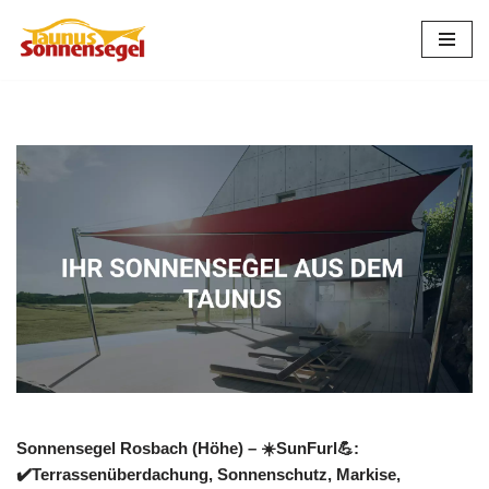
Zum
Inhalt
springen
Sonnensegel Rosbach (Höhe) – ☀️SunFurl💪:
✔️Terrassenüberdachung, Sonnenschutz, Markise,