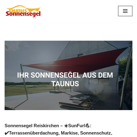
Zum
Inhalt
springen
Sonnensegel Reiskirchen – ☀️SunFurl💪:
✔️Terrassenüberdachung, Markise, Sonnenschutz,