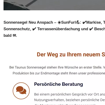
Sonnensegel Neu Anspach – ☀️SunFurl💪: ✔️Markise, 
Sonnenschutz, ✔️ Terrassenüberdachung und ✔️ Bescha
bald ✉.