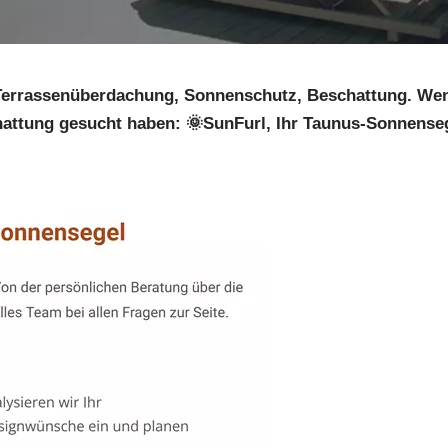
Terrassenüberdachung, Sonnenschutz, Beschattung. Wenn
ttung gesucht haben: 🌞SunFurl, Ihr Taunus-Sonnensege