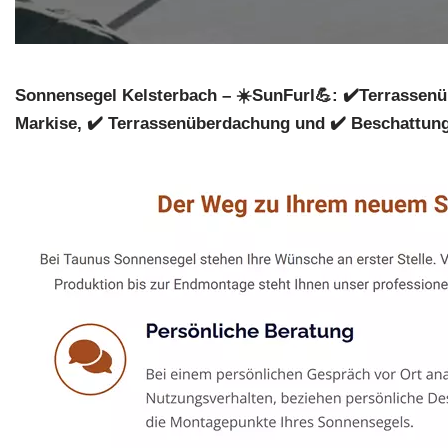
Sonnensegel Kelsterbach – ☀️SunFurl💪: ✔️Terrassen
Markise, ✔️ Terrassenüberdachung und ✔️ Beschattung