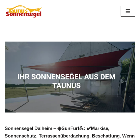
Zum
Inhalt
springen
Sonnensegel Dalheim – ☀️SunFurl💪: ✔️Markise,
Sonnenschutz, Terrassenüberdachung, Beschattung. Wenn