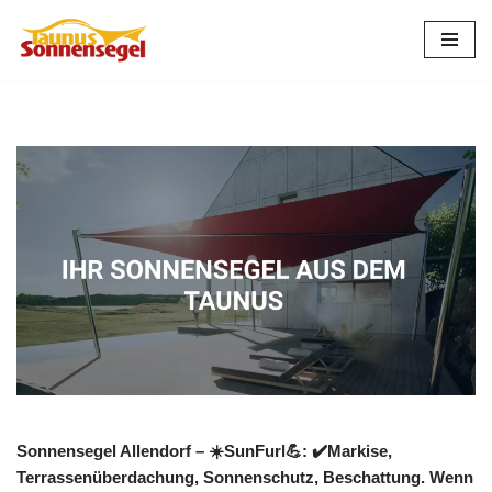
Zum
Inhalt
springen
Sonnensegel Allendorf – ☀️SunFurl💪: ✔️Markise,
Terrassenüberdachung, Sonnenschutz, Beschattung. Wenn